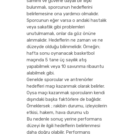
samimi ve güvene dayalı bir ilişki
bulunmalı, sporcunun hedeflerini
belirlemesine ona yardımcı olmalıdır.
Sporcunun eğer varsa o andaki hastalık
veya sakatlık gibi problemleri
unutulmamalı, onlar da göz önüne
alınmalıdır. Hedeflerin ne zaman ve ne
düzeyde olduğu bilinmelidir. Örneğin;
hafta sonu oynanacak basketbol
maçında 5 tane üç sayılık atış
yapabilmek veya 10 savunma ribauntu
alabilmek gibi.
Genelde sporcular ve antrenörler
hedefleri maçı kazanmak olarak belirler.
Oysa maçı kazanmak sporcuların kendi
dışındaki başka faktörlere de bağlıdır.
Örneklersek ; rakibin durumu, izleyicilerin
etkisi, hakem, hava durumu v.b
Bu nedenle sonuç yerine performans
düzeyi ile ilgili hedeflerin belirlenmesi
daha doğru olabilir. Performans