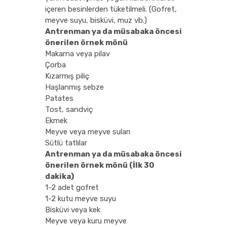
içeren besinlerden tüketilmeli. (Gofret,
meyve suyu, bisküvi, muz vb.)
Antrenman ya da müsabaka öncesi
önerilen örnek mönü
Makarna veya pilav
Çorba
Kızarmış piliç
Haşlanmış sebze
Patates
Tost, sandviç
Ekmek
Meyve veya meyve suları
Sütlü tatlılar
Antrenman ya da müsabaka öncesi
önerilen örnek mönü (İlk 30
dakika)
1-2 adet gofret
1-2 kutu meyve suyu
Bisküvi veya kek
Meyve veya kuru meyve